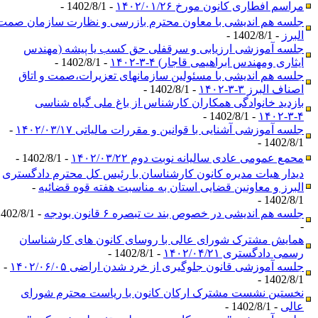
مراسم افطاری کانون مورخ ۱۴۰۲/۰۱/۲۶
- 1402/8/1 -
جلسه هم اندیشی با معاون محترم بازرسی و نظارت سازمان صمت
البرز
- 1402/8/1 -
جلسه آموزشی ارزیابی و سرقفلی حق کسب یا پیشه (مهندس
ایثاری ومهندس ابراهیمی قاجار) ۴-۳-۱۴۰۲
- 1402/8/1 -
جلسه هم اندیشی با مسئولین سازمانهای تعزیرات،صمت و اتاق
اصناف البرز ۳-۳-۱۴۰۲
- 1402/8/1 -
بازدید خانوادگی همکاران کارشناس از باغ ملی گیاه شناسی
- 1402/8/1 -
۴-۳-۱۴۰۲
جلسه آموزشی آشنایی با قوانین و مقررات مالیاتی ۱۴۰۲/۰۳/۱۷
-
1402/8/1 -
محمع عمومی عادی سالیانه نوبت دوم ۱۴۰۲/۰۳/۲۲
- 1402/8/1 -
دیدار هیات مدیره کانون کارشناسان با رئیس کل محترم دادگستری
البرز و معاونین قضایی استان به مناسبت هفته قوه قضائیه
-
1402/8/1 -
جلسه هم اندیشی در خصوص بند ت تبصره ۶ قانون بودجه
- 1402/8/1
-
همایش مشترک شورای عالی با روسای کانون های کارشناسان
رسمی دادگستری ۱۴۰۲/۰۴/۲۱
- 1402/8/1 -
جلسه آموزشی قانون جلوگیری از خرد شدن اراضی ۱۴۰۲/۰۶/۰۵
-
1402/8/1 -
نخستین نشست مشترک ارکان کانون با ریاست محترم شورای
عالی
- 1402/8/1 -