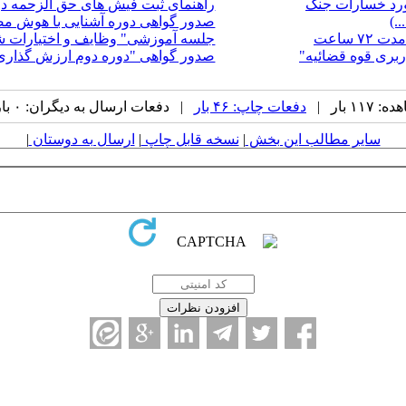
ورد خسارات جنگ
راهنمای ثبت فیش های حق الزحمه در 
.)
صدور گواهی دوره آشنایی با هوش م
جلسه آموزشی" وظایف و اختیارات شو
بری قوه قضائیه"
صدور گواهی "دوره دوم ارزش گذاری 
۱ بار |
دفعات چاپ: ۴۶ بار
| دفعات ارسال به دیگران: ۰ بار |
سایر مطالب این بخش
|
نسخه قابل چاپ
|
ارسال به دوستان
|