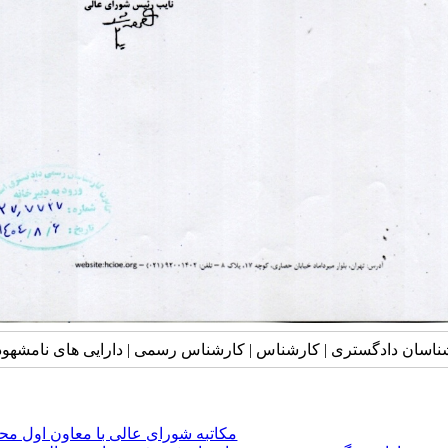
شناسان دادگستری | کارشناس | کارشناس رسمی | دارایی های نامشهود
مکاتبه شورای عالی با معاون اول مح