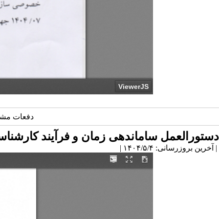
دفعات مشاهده: 167 بار | دفعات چاپ: 93 بار | دفعا
دستورالعمل ساماندهی زمان و فرآیند کارشن
| آخرین بروزرسانی: ۱۴۰۴/۵/۴ |